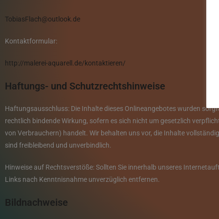
TobiasFlach@outlook.de
Kontaktformular:
http://malerei-aquarell.de/kontaktieren/
Haftungs- und Schutzrechtshinweise
Haftungsausschluss: Die Inhalte dieses Onlineangebotes wurden sorgfäl
rechtlich bindende Wirkung, sofern es sich nicht um gesetzlich verpfl
von Verbrauchern) handelt. Wir behalten uns vor, die Inhalte vollständi
sind freibleibend und unverbindlich.
Hinweise auf Rechtsverstöße: Sollten Sie innerhalb unseres Internetauf
Links nach Kenntnisnahme unverzüglich entfernen.
Bildnachweise