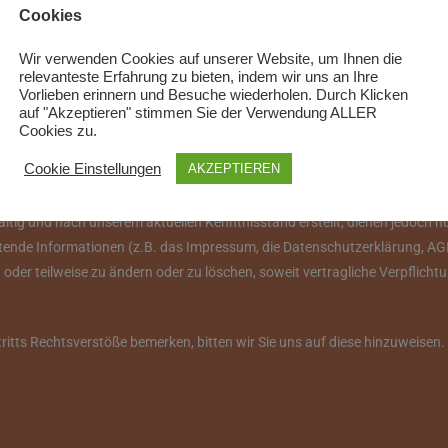
Cookies
Wir verwenden Cookies auf unserer Website, um Ihnen die
relevanteste Erfahrung zu bieten, indem wir uns an Ihre
Vorlieben erinnern und Besuche wiederholen. Durch Klicken
auf "Akzeptieren" stimmen Sie der Verwendung ALLER
Cookies zu.
Cookie Einstellungen
AKZEPTIEREN
tig und nach unserem aktuellen Kenntnisstand erstellt, dienen jedoch nu
ichtende Informationen (z.B. das Impressum, die Datenschutzerklärung, A
g oder teilweise zu ändern oder zu löschen, soweit vertragliche Verpflich
tritts Rechtsverstöße bemerken, bitten wir Sie uns auf diese hinzuweisen.