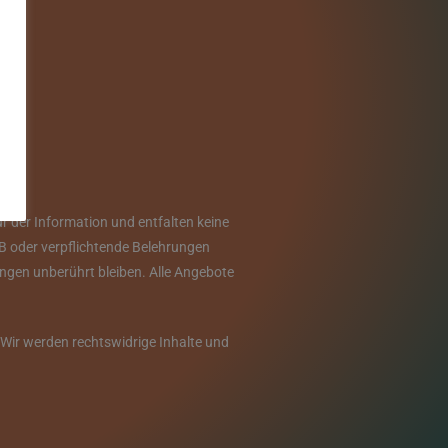
r der Information und entfalten keine
GB oder verpflichtende Belehrungen
tungen unberührt bleiben. Alle Angebote
 Wir werden rechtswidrige Inhalte und