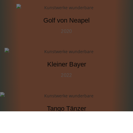
Golf von Neapel
2020
Kleiner Bayer
2022
Tango Tänzer
2021