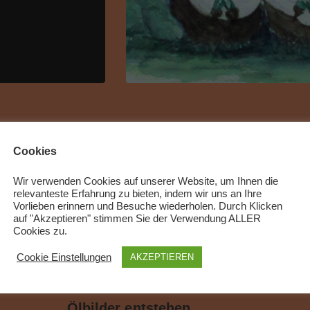
Cookies
Christiane Irene Elisabeth Ocker geb
Wir verwenden Cookies auf unserer Website, um Ihnen die
relevanteste Erfahrung zu bieten, indem wir uns an Ihre
40er Jahre Umzug nach München in de
Vorlieben erinnern und Besuche wiederholen. Durch Klicken
die Grundschule
auf "Akzeptieren" stimmen Sie der Verwendung ALLER
Cookies zu.
50er Jahre Schulabschluss und Bes
Cookie Einstellungen
AKZEPTIEREN
Textilindustrie in Reutlingen mit de
Christa entdeckte ihre Liebe zur Mal
Ölbilder entstehen.